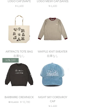
LOGO CAP (NAVY)
LOGO MESH CAP (SAND)
価格
価格
￥6,600
￥6,600
消費税込み
消費税込み
ARTIFACTS TOTE BAG
WAFFLE KNIT SWEATER
在庫なし
在庫なし
30% OFF
BARBWIRE CREWNECK
NIGHT SKY CORDUROY
CAP
通常価格
￥15,400
セール価格
￥10,780
価格
￥6,600