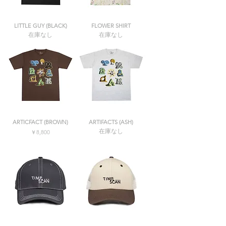
LITTLE GUY (BLACK)
FLOWER SHIRT
在庫なし
在庫なし
ARTICFACT (BROWN)
ARTIFACTS (ASH)
在庫なし
価格
￥8,800
消費税込み