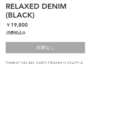
RELAXED DENIM
(BLACK)
価
￥19,800
格
消費税込み
在庫なし
TIMESCAN RELAXED DENIM *LIGHT*
8
OZ
RECOMMENDED FOR HOT SUMMERS
JUST SIZE FOR SLIM STYLE
SIZE UP FOR MORE BAGGY FEEL
100% COTTON