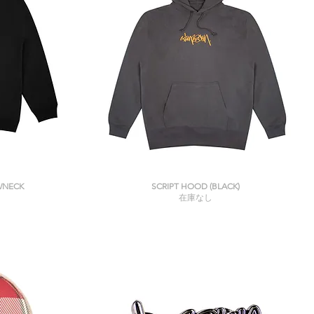
クイックビュー
WNECK
SCRIPT HOOD (BLACK)
在庫なし