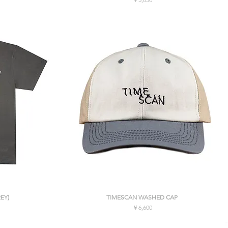
消費税込み
クイックビュー
EY)
TIMESCAN WASHED CAP
価格
￥6,600
消費税込み