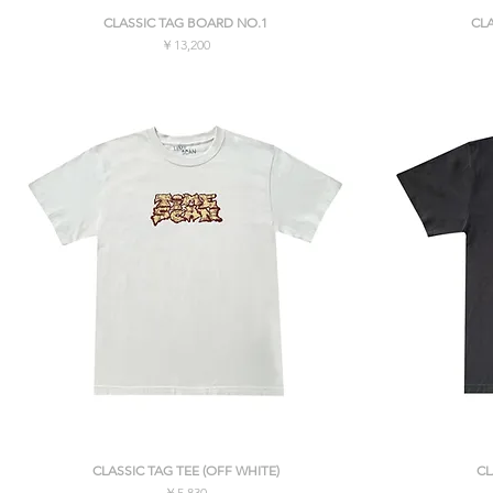
クイックビュー
CLASSIC TAG BOARD NO.1
CL
価格
￥13,200
消費税込み
クイックビュー
CLASSIC TAG TEE (OFF WHITE)
CL
価格
￥5,830