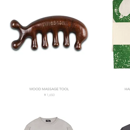
クイックビュー
WOOD MASSAGE TOOL
HA
価格
￥1,650
消費税込み