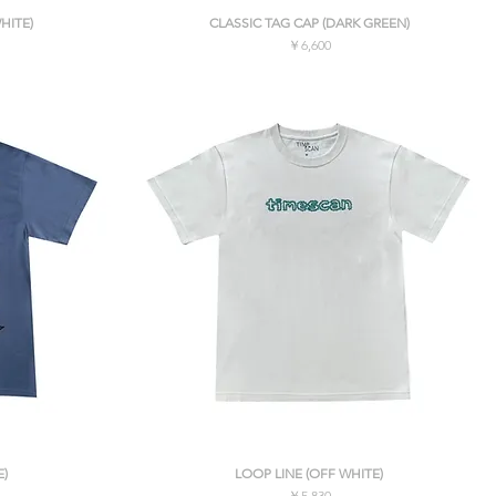
クイックビュー
HITE)
CLASSIC TAG CAP (DARK GREEN)
価格
￥6,600
消費税込み
クイックビュー
E)
LOOP LINE (OFF WHITE)
価格
￥5,830