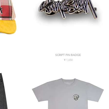
クイックビュー
SCRIPT PIN BADGE
格
価格
￥1,650
消費税込み