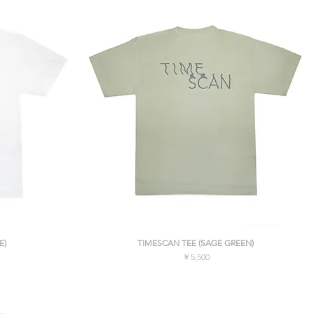
クイックビュー
E)
TIMESCAN TEE (SAGE GREEN)
価格
￥5,500
消費税込み