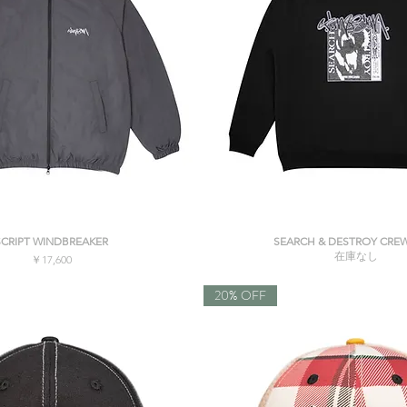
クイックビュー
クイックビュー
SCRIPT WINDBREAKER
SEARCH & DESTROY CRE
在庫なし
価格
￥17,600
消費税込み
20% OFF