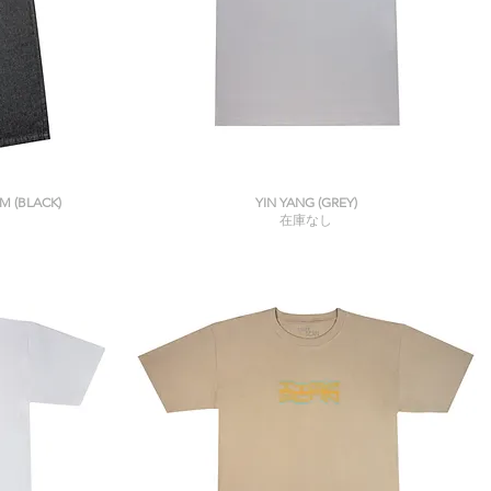
クイックビュー
M (BLACK)
YIN YANG (GREY)
在庫なし