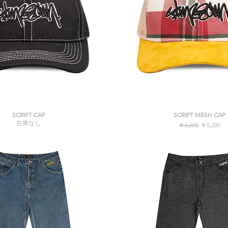
クイックビュー
クイックビュー
SCRIPT CAP
SCRIPT MESH CAP
在庫なし
通常価格
セール価
￥6,600
￥5,280
消費税込み