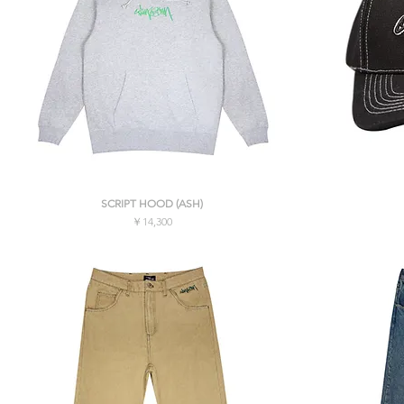
クイックビュー
SCRIPT HOOD (ASH)
価格
￥14,300
消費税込み