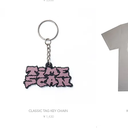
消費税込み
クイックビュー
CLASSIC TAG KEY CHAIN
価格
￥1,430
消費税込み