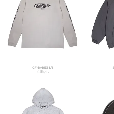
クイックビュー
CRYBABIES L/S
在庫なし