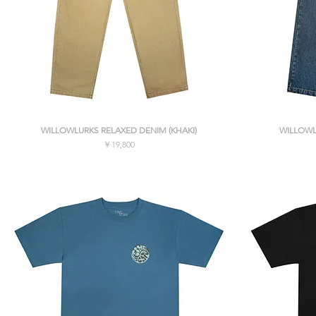
クイックビュー
WILLOWLURKS RELAXED DENIM (KHAKI)
WILLOWL
価格
￥19,800
消費税込み