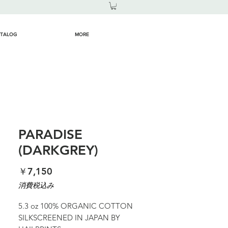
TALOG
MORE
PARADISE
(DARKGREY)
価
￥7,150
格
消費税込み
5.3 oz 100% ORGANIC COTTON
SILKSCREENED IN JAPAN BY