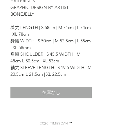
HAILPRINTS
GRAPHIC DESIGN BY ARTIST
BONEJELLY
着丈 LENGTH | S 68cm | M 71cm | L 74cm
| XL 78cm
身幅 WIDTH | S 50cm | M 52.5cm | L 55cm
| XL 58mm
肩幅 SHOULDER | S 45.5 WIDTH | M
48cm L 50.5cm | XL 53cm
袖丈 SLEEVE LENGTH | S 19.5 WIDTH | M
20.5cm L 21.5cm | XL 22.5cm
在庫なし
2026 TIMESCAN ™