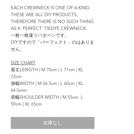
EACH CREWNECK IS ONE OF A KIND.
THESE ARE ALL DIY PRODUCTS,
THEREFORE THERE IS NO SUCH THING
AS A 'PERFECT' TIEDYE CREWNECK.
一枚一枚違うパターンです。
DIYですので「パーフェクト」のはありま
せん。
SIZE CHART
着丈LENGTH | M 70cm | L 71cm | XL
72cm
身幅WIDTH | M 56.5cm | L 60cm | XL
64.5mm
肩幅SHOULDER WIDTH | M 55cm L
59cm | XL 65cm
在庫なし