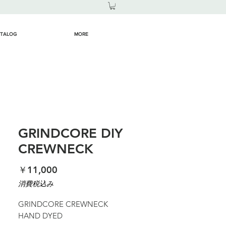
TALOG
MORE
GRINDCORE DIY
CREWNECK
価
￥11,000
格
消費税込み
GRINDCORE CREWNECK
HAND DYED