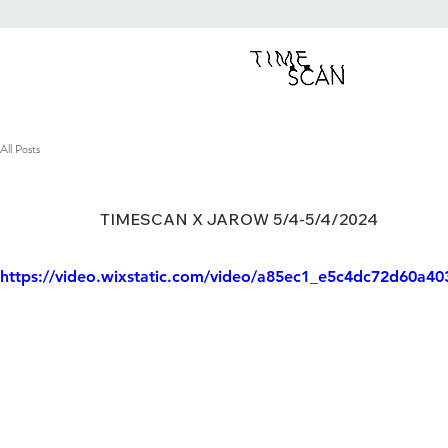
All Posts
TIMESCAN X JAROW 5/4-5/4/2024
https://video.wixstatic.com/video/a85ec1_e5c4dc72d60a4